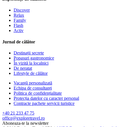
Discover
Relax
Family
Flash
Activ
Jurnal de călător
Destinații secrete
Popasuri gastronomice
În vizită la localnici
De neratat
Lifestyle de călător
Vacanță personalizată
Echipa de consultanți
Politica de confidențialitate
Protecția datelor cu caracter personal
Contracte pachete servicii turistice
+40 21 233 47 75
office@exploretravel.ro
Aboneaza-te la newsletter