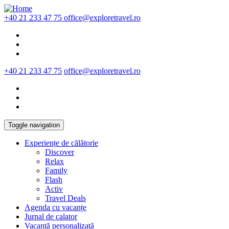
Skip to main content
+40 21 233 47 75
office@exploretravel.ro
+40 21 233 47 75
office@exploretravel.ro
Toggle navigation
Experiențe de călătorie
Discover
Relax
Family
Flash
Activ
Travel Deals
Agenda cu vacanțe
Jurnal de calator
Vacanță personalizată